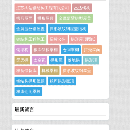
江苏杰达钢结构工程有限公司
杰达钢构
拱形屋面
拱形屋顶
金属薄壁拱型屋盖
金属波纹钢屋盖
拱形波纹钢屋盖结构
钢结构工程施工
招标公告
拱形屋顶图纸
钢结构
粮库储粮罩棚
仓间罩棚
拱壳屋面
无梁拱
太空瓦
拱形屋
落地拱
拱形顶
粮食储备库
机械罩棚
拱形波纹钢屋盖
钢结构拱形屋顶
粮库拱形屋顶
粮库仓间罩棚
最新留言