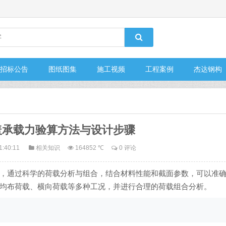
招标公告
图纸图集
施工视频
工程案例
杰达钢构
盖承载力验算方法与设计步骤
1:40:11
相关知识
164852 ℃
0 评论
，通过科学的荷载分析与组合，结合材料性能和截面参数，可以准
均布荷载、横向荷载等多种工况，并进行合理的荷载组合分析。