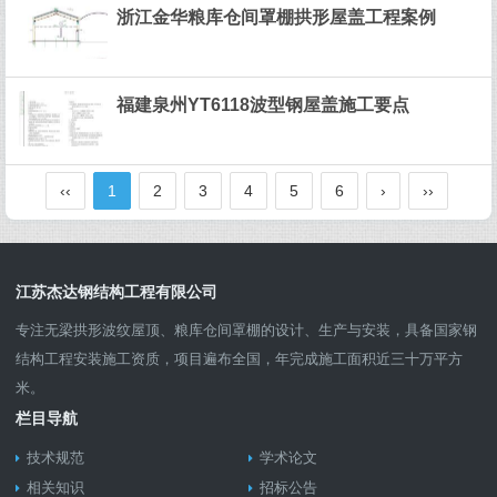
浙江金华粮库仓间罩棚拱形屋盖工程案例
福建泉州YT6118波型钢屋盖施工要点
‹‹
1
2
3
4
5
6
›
››
江苏杰达钢结构工程有限公司
专注无梁拱形波纹屋顶、粮库仓间罩棚的设计、生产与安装，具备国家钢
结构工程安装施工资质，项目遍布全国，年完成施工面积近三十万平方
米。
栏目导航
技术规范
学术论文
相关知识
招标公告