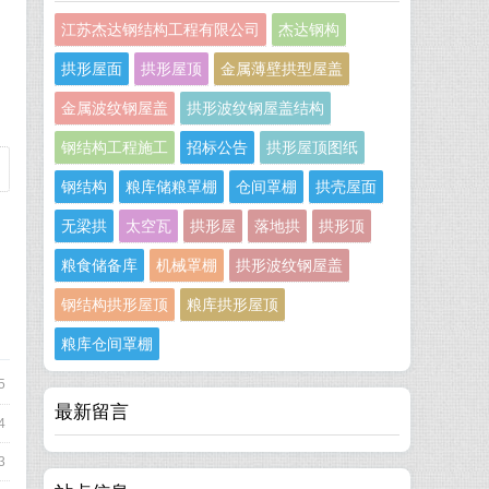
的
江苏杰达钢结构工程有限公司
杰达钢构
用
拱形屋面
拱形屋顶
金属薄壁拱型屋盖
金属波纹钢屋盖
拱形波纹钢屋盖结构
钢结构工程施工
招标公告
拱形屋顶图纸
钢结构
粮库储粮罩棚
仓间罩棚
拱壳屋面
无梁拱
太空瓦
拱形屋
落地拱
拱形顶
粮食储备库
机械罩棚
拱形波纹钢屋盖
钢结构拱形屋顶
粮库拱形屋顶
粮库仓间罩棚
5
最新留言
4
3