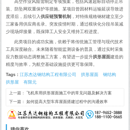
高空作业风险需制定专项预案，包括风速超标自动停止吊
装、防坠网双重保护等措施。某项目曾因材料运输延误导致进
度滞后，后续引入
供应链预警机制
，对特殊规格钢材建立至少
三家备用供应商名录。突发疫情时期，通过模块化分段吊装减
少现场焊接量，既保障工人安全又维持工程进度。
此类项目的成功实施，依赖于将传统施工管理与现代技术
工具深度融合。未来随着智能监测设备的普及，通过实时采集
应力数据动态调整施工方案，有望进一步提升
拱形屋面
建造的
精度与效率，为航空基础设施提供更可靠保障。
Tags：
江苏杰达钢结构工程有限公司
拱形屋面
钢结构
拱形屋
有限元
上一篇：
飞机库用拱形屋面施工中的常见问题及解决方案
下一篇：
如何提高大型车库屋面搭建过程中的沟通效率
猜你喜欢