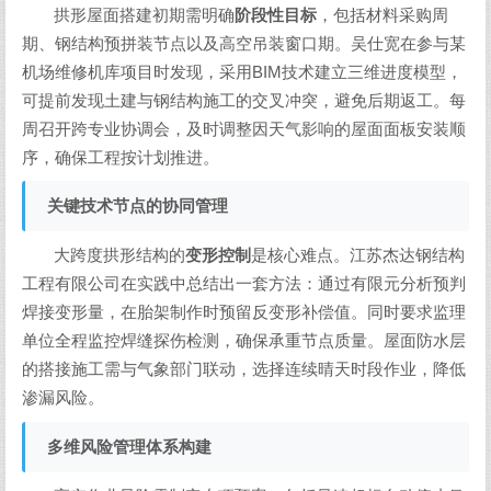
拱形屋面搭建初期需明确
阶段性目标
，包括材料采购周
期、钢结构预拼装节点以及高空吊装窗口期。吴仕宽在参与某
机场维修机库项目时发现，采用BIM技术建立三维进度模型，
可提前发现土建与钢结构施工的交叉冲突，避免后期返工。每
周召开跨专业协调会，及时调整因天气影响的屋面面板安装顺
序，确保工程按计划推进。
关键技术节点的协同管理
大跨度拱形结构的
变形控制
是核心难点。江苏杰达钢结构
工程有限公司在实践中总结出一套方法：通过有限元分析预判
焊接变形量，在胎架制作时预留反变形补偿值。同时要求监理
单位全程监控焊缝探伤检测，确保承重节点质量。屋面防水层
的搭接施工需与气象部门联动，选择连续晴天时段作业，降低
渗漏风险。
多维风险管理体系构建