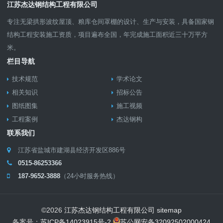
江苏杰达钢结构工程有限公司
专注无梁拱形波纹屋顶、粮库仓间罩棚的设计、生产与安装，具备国家钢
结构工程安装施工资质，项目遍布全国，年完成施工面积近三十万平方
米。
栏目导航
技术规范
学术论文
相关知识
招标公告
图纸图集
施工视频
工程案例
杰达钢构
联系我们
江苏省盐城市建湖县经济开发区886号
0515-86253366
187-9652-3888
（24小时服务热线）
©
2026
江苏杰达钢结构工程有限公司
sitemap
备案号：
苏ICP备14023915号-2
苏公网安备32092502000424