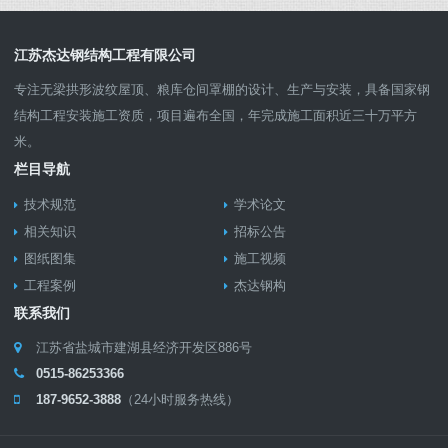
江苏杰达钢结构工程有限公司
专注无梁拱形波纹屋顶、粮库仓间罩棚的设计、生产与安装，具备国家钢
结构工程安装施工资质，项目遍布全国，年完成施工面积近三十万平方
米。
栏目导航
技术规范
学术论文
相关知识
招标公告
图纸图集
施工视频
工程案例
杰达钢构
联系我们
江苏省盐城市建湖县经济开发区886号
0515-86253366
187-9652-3888
（24小时服务热线）