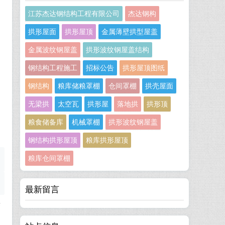
江苏杰达钢结构工程有限公司
杰达钢构
拱形屋面
拱形屋顶
金属薄壁拱型屋盖
金属波纹钢屋盖
拱形波纹钢屋盖结构
钢结构工程施工
招标公告
拱形屋顶图纸
钢结构
粮库储粮罩棚
仓间罩棚
拱壳屋面
无梁拱
太空瓦
拱形屋
落地拱
拱形顶
粮食储备库
机械罩棚
拱形波纹钢屋盖
钢结构拱形屋顶
粮库拱形屋顶
粮库仓间罩棚
最新留言
变