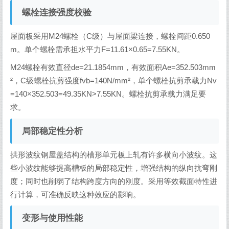
螺栓连接强度校验
屋面板采用M24螺栓（C级）与屋面梁连接，螺栓间距0.650
m。单个螺栓需承担水平力F=11.61×0.65=7.55KN。
M24螺栓有效直径de=21.1854mm，有效面积Ae=352.503mm
²，C级螺栓抗剪强度fvb=140N/mm²，单个螺栓抗剪承载力Nv
=140×352.503=49.35KN>7.55KN。螺栓抗剪承载力满足要
求。
局部稳定性分析
拱形波纹钢屋盖结构的槽形单元板上轧有许多横向小波纹。这
些小波纹能够提高槽板的局部稳定性，增强结构的纵向抗弯刚
度；同时也削弱了结构跨度方向的刚度。采用等效截面特性进
行计算，可准确反映这种效应的影响。
变形与使用性能