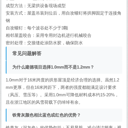
成型方法：无梁拱设备现场成型
安装方式：屋盖吊装到位后，用自攻螺钉将拱脚固定于连接角
钢
自攻螺钉：每个波谷处不少于3颗
相邻屋盖咬合：采用专用封边机进行机械咬合
密封处理：交接缝处涂防水胶，确保防水
常见问题解答
为什么建德项目选择1.0mm而不是1.2mm？
1.0mm对于16米跨度的拱形屋顶是经济合理的选择。虽然1.2
mm更厚，但在16米跨距下，两者的强度都能满足设计要求
（风压、雪压等）。采用1.0mm可降低材料成本约15-20%，
且在浙江地区的风雪荷载下仍绰绰有余。
铁青灰颜色相比蓝色或红色的优势？
铁青灰（深灰色）的优势包括：不易显脏，减少清洁频率；视