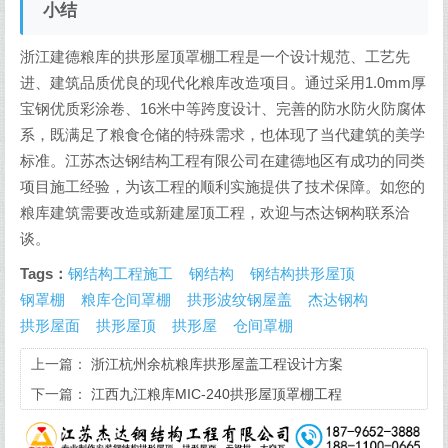
小结
浙江建德粮库的拱形屋顶罩棚工程是一个设计规范、工艺先
进、建筑品质优良的现代化粮库改造项目。通过采用1.0mm厚
宝钢优质彩涂卷、16米中等跨度设计、完善的防水防火防腐体
系，既满足了粮食仓储的特殊需求，也体现了当代建筑的美学
标准。江苏杰达钢结构工程有限公司在建德地区有成功的同类
项目施工经验，为该工程的顺利实施提供了技术保障。如您的
粮库建筑需要改造或新建屋顶工程，欢迎与杰达钢构联系洽
谈。
Tags：
钢结构工程施工
钢结构
钢结构拱形屋顶
钢罩棚
粮库仓间罩棚
拱形波纹钢屋盖
杰达钢构
拱形屋面
拱形屋顶
拱形屋
仓间罩棚
上一篇：
浙江杭州余杭粮库拱形屋盖工程设计方案
下一篇：
江西九江粮库MIC-240拱形屋顶罩棚工程