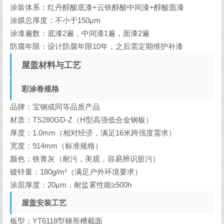
涂装体系：红丹醇酸底漆+云铁醇酸中间漆+醇酸面漆
涂膜总厚度：不小于150μm
涂漆遍数：底漆2遍，中间漆1遍，面漆2遍
防腐年限：设计防腐年限10年，之后需定期维护补漆
屋盖材料与工艺
彩涂卷规格
品牌：宝钢或同等品质产品
材质：TS280GD-Z（H型高强低合金钢板）
厚度：1.0mm（相对经济，满足16米跨强度需求）
宽度：914mm（标准规格）
颜色：铁青灰（耐污，美观，容易辨识脏污）
镀锌量：180g/m²（满足户外环境要求）
涂层厚度：20μm，耐盐雾性能≥500h
屋盖安装工艺
板型：YT6118型梯形槽截面