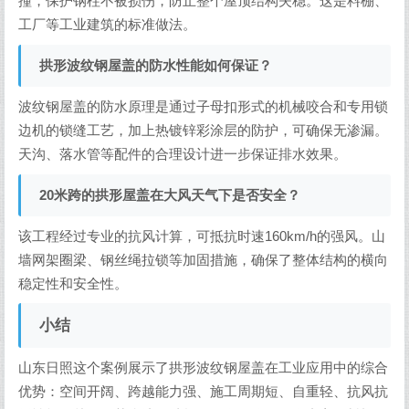
准
焊条：E43或E50型号，符合GB/T5117和GB/T5118规定
拱形波纹钢屋盖：热镀锌彩涂板，基板屈服强度不低于350MP
a，拉伸强度不低于420MPa，镀层60/60μm
连接件：预埋件间距配合成型瓦间距680mm
常见问题
为什么要在钢柱下方设置混凝土短柱？
混凝土短柱可有效抵抗工业环境中挖机、叉车等重型机械的碰
撞，保护钢柱不被损伤，防止整个屋顶结构失稳。这是料棚、
工厂等工业建筑的标准做法。
拱形波纹钢屋盖的防水性能如何保证？
波纹钢屋盖的防水原理是通过子母扣形式的机械咬合和专用锁
边机的锁缝工艺，加上热镀锌彩涂层的防护，可确保无渗漏。
天沟、落水管等配件的合理设计进一步保证排水效果。